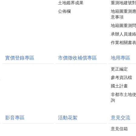
土地鑑界成果
重測地建號
公佈欄
地籍圖重測
意事項
地籍圖重測
承辦人員連
作業相關書
實價登錄專區
市價徵收補償專區
地用專區
更正編定
參考資訊檔
國土計畫
非都市土地
詢
影音專區
活動花絮
意見交流
意見信箱