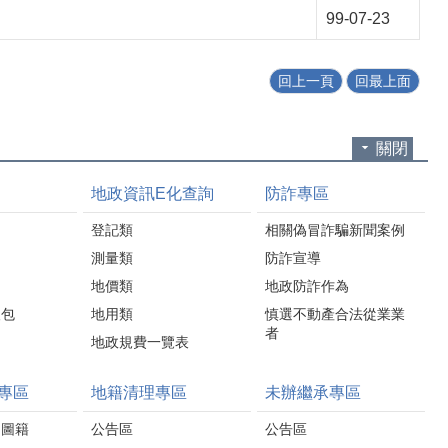
99-07-23
回上一頁
回最上面
關閉
地政資訊E化查詢
防詐專區
登記類
相關偽冒詐騙新聞案例
測量類
防詐宣導
地價類
地政防詐作為
人包
地用類
慎選不動產合法從業業
者
地政規費一覽表
專區
地籍清理專區
未辦繼承專區
圍圖籍
公告區
公告區