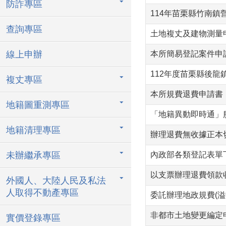
防詐專區
114年苗栗縣竹南
查詢專區
土地複丈及建物測量申
線上申辦
本所簡易登記案件申
112年度苗栗縣後
複丈專區
本所規費退費申請書
地籍圖重測專區
「地籍異動即時通」服
地籍清理專區
辦理退費無收據正本
未辦繼承專區
內政部各類登記表單
以支票辦理退費領款
外國人、大陸人民及私法
人取得不動產專區
委託辦理地政規費(溢
非都市土地變更編定
實價登錄專區