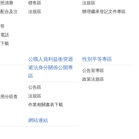
對照清冊
標售區
法規區
應配合及注
法規區
辦理繼承登記文件專區
問答
絡電話
表下載
公職人員利益衝突迴
性別平等專區
避法身分關係公開專
公告宣導區
區
政策法規區
公告區
法規區
使用分區查
作業相關書表下載
網站連結