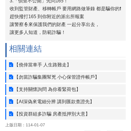
3.「偵查不公開」先問165！
收到監管財產、移轉帳戶 要用網路做筆錄 都是騙你的❗
趕快撥打165 到你附近的派出所報案
讓警察👮來保護我們的財產 一起分享出去，
讓更多人知道，防範詐騙！
相關連結
【僥倖當車手 人生路難走】
【勿當詐騙集團幫兇 小心保管證件帳戶】
【支持關懷詢問 為你看緊荷包】
【AI深偽來電細分辨 講到匯款查證先】
【投資群組多詐騙 房產抵押別大意】
上版日期：114-01-07