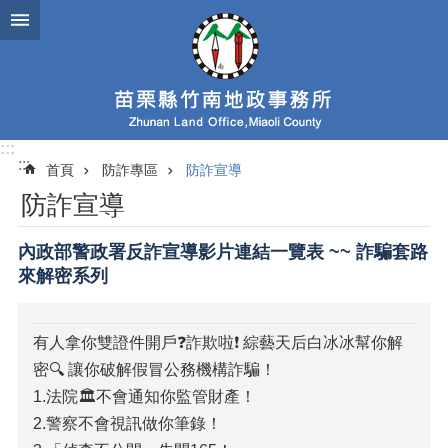
跳到主要內容區塊
:::
:::
首頁
防詐專區
防詐宣導
防詐宣導
內政部警政署反詐宣導影片連結一覽表 ~~ 詐騙套路
來解密系列
有人拿你雙證件開戶❓詐欺啦❗ 綜藝天后白冰冰幫你解
密🔍 讓你破解假冒公務機構詐騙！
1.法院🏛️不會通知你監管財產！
2.警察不會視訊做你筆錄！