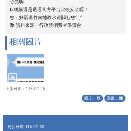
心受騙！
🔒 網購還是透過官方平台比較安全喔！
您ㄟ好厝邊竹南地政永遠關心您^_^
📚
資料來源：行政院消費者保護會
相關圖片
上版日期：115-02-25
回上一頁
回最上面
:::
更新日期
115-07-30