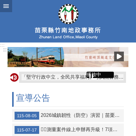
跳到主要內容區塊
:::
:::
播放中
「堅守行政中立，全民共享福利。考試院公務人員保障暨培訓委員會提醒您。」
「公務人員應廉潔自持、利益迴避、依法公正執行公務~考試院公務人員保障暨培訓委員會~」
宣導公告
☆☆本土M痘流行中~請避 免與不特定人士親密接觸，符合疫苗接種對象，請儘速完成兩劑疫苗接種，保護自己也保護他人。☆☆
☆交通安全月呼籲「車輛慢看停，行人安全行」☆以人為本，全民要停讓☆車輛慢看停 行人安全行☆讓愛凝聚，停讓延續☆停讓，讓世界更美好☆停讓是為了預防危險，保護自己，讓彼此都能安全抵達目的地☆
2026城鎮韌性（防空）演習｜苗栗縣行動網路降速演練
115-08-05
💁‍♀️「租金補貼為承租人的權利，申請租金補貼無須出租人同意，出租人亦不得限制或阻止」🙋‍♂️
💁‍♀️測量案件線上申辦再升級！7項測量業務開放網路申請👏
115-07-17
📣防治登革熱請鄉親確實遵循「巡、倒、清、刷」 4 大要領，主動隨時巡檢清理住 家內外角落之積水容器，避免孳生病媒蚊，降低個人、家庭及社區感染傳播風 險。👈