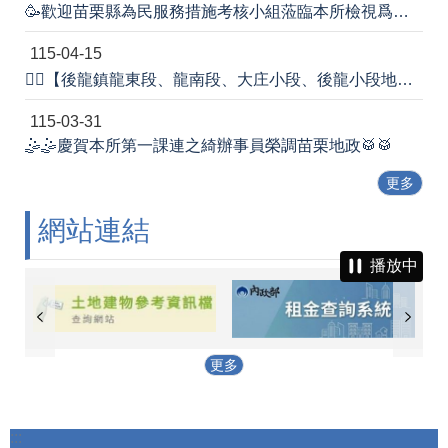
🥳歡迎苗栗縣為民服務措施考核小組蒞臨本所檢視爲民服務工作辦理情形！💕
115-04-15
🙆‍♂️【後龍鎮龍東段、龍南段、大庄小段、後龍小段地籍圖重測宣導會】圓滿成功👏👏
115-03-31
🤹‍🤹慶賀本所第一課連之綺辦事員榮調苗栗地政🥁🥁
更多
網站連結
播放中
更多
:::