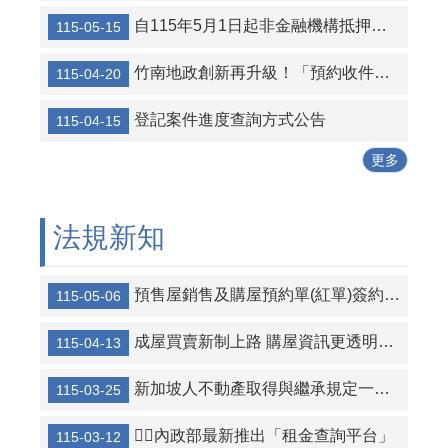
自115年5月1日起非金融機構抵押權設定登記及其連件案件不提供跨縣市代收代寄服務
115-05-15
☆☆求職陷阱多留意，就業隱私不外溢！提醒求職者掌握3要7不原則：要存疑、要陪同、要確定；不簽約、不繳錢、不購買、不辦卡、不飲用、不非法工作、證件不離身。求職面試時亦應注意生理資訊、心理資訊及個人生活資訊等個人隱私之保護，並小心柬埔寨等海外求職詐騙案件，以保障自身權益。苗栗縣政府關心您～～
【CEDAW就是消除對婦女一切形式岐視公約保障女性權益、消除所有妨害女性行使人權的阻礙，保證女性得享完整人權，達到時實質性別平等的目標，健全婦女發展，創造性別友善的生活環境，尊重、實現與保護婦女人權和基本自由。】
竹南地政創新再升級！「預約收件專櫃」正式上線，中午不打烊服務讓民眾免排隊更省時
115-04-20
【民法規定繼承人之繼承權並無性別差異，不分性別均有繼承權。】
登記案件進度查詢方式公告
115-04-15
內政部警政署「打詐儀錶板」獨立網頁已於12月1日正式上線，該網站已整合「每日詐騙現況」、「各縣市數據統計及每日案例」、「最新詐騙案例及手法」、「防詐秘笈」、「詐騙公式拆解」及「各類型宣導短片」等防詐素材，提供全民共同提升全民防詐意識。
更多
法規新知
預售屋銷售及購屋預約單(紅單)簽約要注意!!
115-05-06
成屋買賣新制上路 購屋資訊更透明：節能標示、光電設備同步揭露
115-04-13
新加坡人不動產取得與繼承規定一次看懂
115-03-25
💁‍♂️內政部最新推出「租金查詢平台」
115-03-12