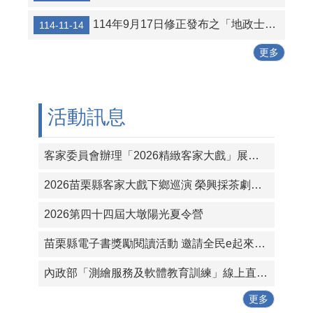
114年9月17日修正發布之「地政士證照費收費標準」，自114年11月1日施行
114-11-14
更多
活動訊息
客家委員會辦理「2026精緻客家大戲」展演活動
2026苗栗縣客家大戲下鄉巡演 榮興採茶劇團《仙凡緣》 延期至10月3日造橋國中演出
2026第四十四屆大墩陽光夏令營
苗栗縣電子書獎勵閱讀活動 邀請全民e起來享讀
內政部「測繪服務及軟體教育訓練」線上直播網址資訊
更多