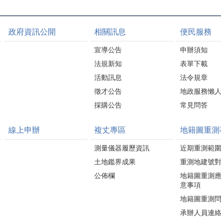
政府資訊公開
相關訊息
便民服務
宣導公告
申辦須知
法規新知
表單下載
活動訊息
法令規章
徵才公告
地政服務懶
採購公告
常見問答
線上申辦
複丈專區
地籍圖重測
測量儀器履歷資訊
近期重測範
土地鑑界成果
重測地建號
公佈欄
地籍圖重測
意事項
地籍圖重測
承辦人員連