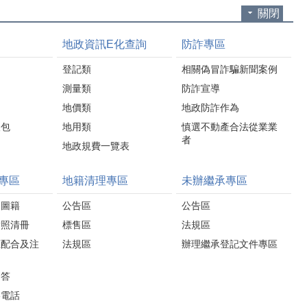
關閉
地政資訊E化查詢
防詐專區
登記類
相關偽冒詐騙新聞案例
測量類
防詐宣導
地價類
地政防詐作為
人包
地用類
慎選不動產合法從業業
者
地政規費一覽表
專區
地籍清理專區
未辦繼承專區
圍圖籍
公告區
公告區
對照清冊
標售區
法規區
應配合及注
法規區
辦理繼承登記文件專區
問答
絡電話