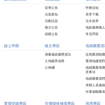
宣導公告
申辦須知
法規新知
表單下載
活動訊息
法令規章
徵才公告
地政服務懶
採購公告
常見問答
線上申辦
複丈專區
地籍圖重測
測量儀器履歷資訊
近期重測範
土地鑑界成果
重測地建號
公佈欄
地籍圖重測
意事項
地籍圖重測
承辦人員連
作業相關書
實價登錄專區
市價徵收補償專區
地用專區