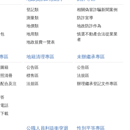
登記類
相關偽冒詐騙新聞案例
測量類
防詐宣導
地價類
地政防詐作為
人包
地用類
慎選不動產合法從業業
者
地政規費一覽表
專區
地籍清理專區
未辦繼承專區
圍圖籍
公告區
公告區
對照清冊
標售區
法規區
應配合及注
法規區
辦理繼承登記文件專區
問答
絡電話
表下載
公職人員利益衝突迴
性別平等專區