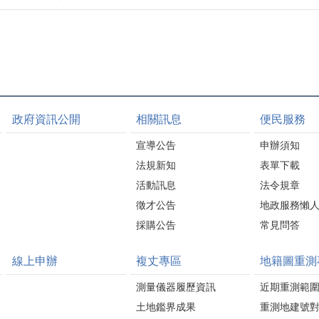
政府資訊公開
相關訊息
便民服務
宣導公告
申辦須知
法規新知
表單下載
活動訊息
法令規章
徵才公告
地政服務懶
採購公告
常見問答
線上申辦
複丈專區
地籍圖重測
測量儀器履歷資訊
近期重測範
土地鑑界成果
重測地建號