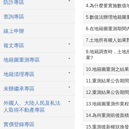
防詐專區
4.為什麼要實施數值
查詢專區
5.數值法辦理地籍圖
6.在地籍圖重測期
線上申辦
7.土地所有權人如
複丈專區
9.地籍調查時，土
果?
地籍圖重測專區
10.地籍圖重測之結
地籍清理專區
11.重測結果公告期
未辦繼承專區
12.重測結果公告
外國人、大陸人民及私法
13.地籍圖重測作業
人取得不動產專區
14.為何重測前後面
實價登錄專區
15.重測後新權狀換