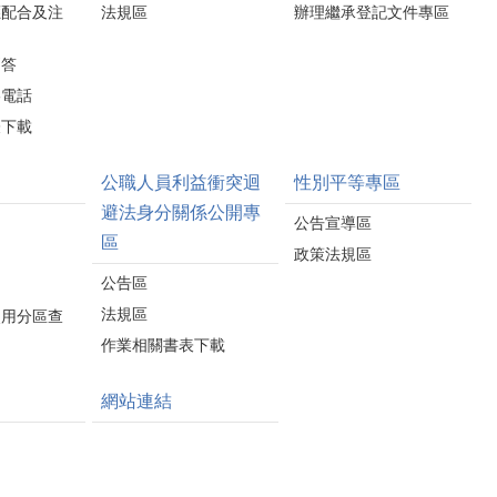
應配合及注
法規區
辦理繼承登記文件專區
問答
絡電話
表下載
公職人員利益衝突迴
性別平等專區
避法身分關係公開專
公告宣導區
區
政策法規區
公告區
法規區
使用分區查
作業相關書表下載
網站連結