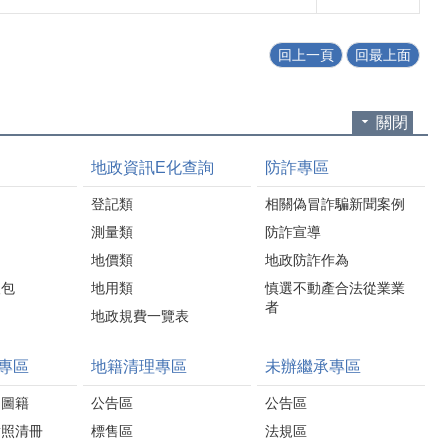
回上一頁
回最上面
關閉
地政資訊E化查詢
防詐專區
登記類
相關偽冒詐騙新聞案例
測量類
防詐宣導
地價類
地政防詐作為
人包
地用類
慎選不動產合法從業業
者
地政規費一覽表
專區
地籍清理專區
未辦繼承專區
圍圖籍
公告區
公告區
對照清冊
標售區
法規區