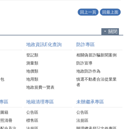
回上一頁
回最上面
關閉
地政資訊E化查詢
防詐專區
登記類
相關偽冒詐騙新聞案例
測量類
防詐宣導
地價類
地政防詐作為
人包
地用類
慎選不動產合法從業業
者
地政規費一覽表
專區
地籍清理專區
未辦繼承專區
圍圖籍
公告區
公告區
對照清冊
標售區
法規區
應配合及注
法規區
辦理繼承登記文件專區