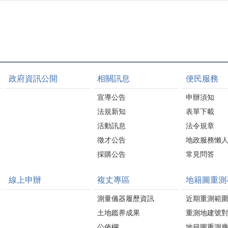
政府資訊公開
相關訊息
便民服務
宣導公告
申辦須知
法規新知
表單下載
活動訊息
法令規章
徵才公告
地政服務懶
採購公告
常見問答
線上申辦
複丈專區
地籍圖重測
測量儀器履歷資訊
近期重測範
土地鑑界成果
重測地建號
公佈欄
地籍圖重測