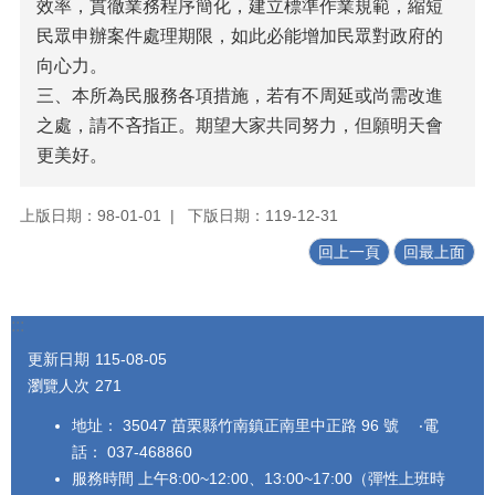
效率，貫徹業務程序簡化，建立標準作業規範，縮短
民眾申辦案件處理期限，如此必能增加民眾對政府的
向心力。
三、本所為民服務各項措施，若有不周延或尚需改進
之處，請不吝指正。期望大家共同努力，但願明天會
更美好。
上版日期：98-01-01
下版日期：119-12-31
回上一頁
回最上面
:::
更新日期
115-08-05
瀏覽人次
271
地址： 35047 苗栗縣竹南鎮正南里中正路 96 號 ‧電
話： 037-468860
服務時間 上午8:00~12:00、13:00~17:00（彈性上班時