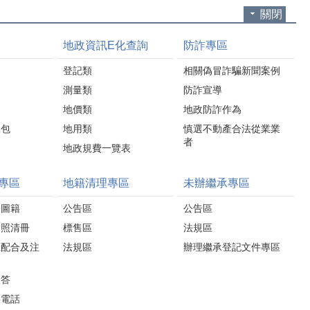
關閉
地政資訊E化查詢
防詐專區
登記類
相關偽冒詐騙新聞案例
測量類
防詐宣導
地價類
地政防詐作為
人包
地用類
慎選不動產合法從業業
者
地政規費一覽表
專區
地籍清理專區
未辦繼承專區
圍圖籍
公告區
公告區
對照清冊
標售區
法規區
應配合及注
法規區
辦理繼承登記文件專區
問答
絡電話