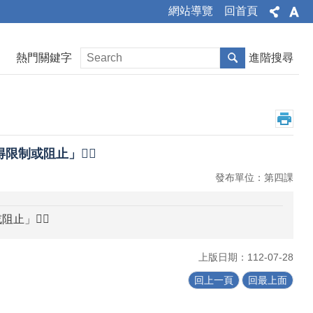
網站導覽
回首頁
熱門關鍵字
進階搜尋
制或阻止」🙋‍♂️
發布單位：第四課
」🙋‍♂️
上版日期：112-07-28
回上一頁
回最上面