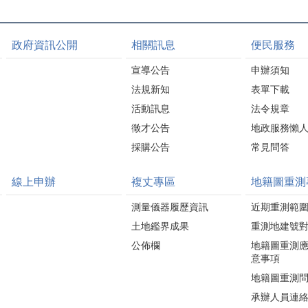
政府資訊公開
相關訊息
便民服務
宣導公告
申辦須知
法規新知
表單下載
活動訊息
法令規章
徵才公告
地政服務懶
採購公告
常見問答
線上申辦
複丈專區
地籍圖重測
測量儀器履歷資訊
近期重測範
土地鑑界成果
重測地建號
公佈欄
地籍圖重測
意事項
地籍圖重測
承辦人員連