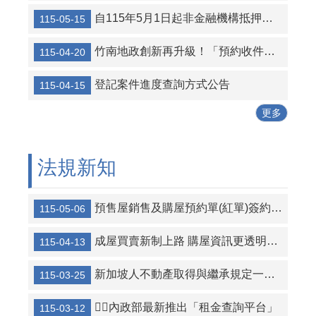
自115年5月1日起非金融機構抵押權設定登記及其連件案件不提供跨縣市代收代寄服務
115-05-15
【CEDAW就是消除對婦女一切形式岐視公約保障女性權益、消除所有妨害女性行使人權的阻礙，保證女性得享完整人權，達到時實質性別平等的目標，健全婦女發展，創造性別友善的生活環境，尊重、實現與保護婦女人權和基本自由。】
【民法規定繼承人之繼承權並無性別差異，不分性別均有繼承權。】
竹南地政創新再升級！「預約收件專櫃」正式上線，中午不打烊服務讓民眾免排隊更省時
115-04-20
內政部警政署「打詐儀錶板」獨立網頁已於12月1日正式上線，該網站已整合「每日詐騙現況」、「各縣市數據統計及每日案例」、「最新詐騙案例及手法」、「防詐秘笈」、「詐騙公式拆解」及「各類型宣導短片」等防詐素材，提供全民共同提升全民防詐意識。
登記案件進度查詢方式公告
115-04-15
「堅守行政中立，全民共享福利。考試院公務人員保障暨培訓委員會提醒您。」
更多
法規新知
預售屋銷售及購屋預約單(紅單)簽約要注意!!
115-05-06
成屋買賣新制上路 購屋資訊更透明：節能標示、光電設備同步揭露
115-04-13
新加坡人不動產取得與繼承規定一次看懂
115-03-25
💁‍♂️內政部最新推出「租金查詢平台」
115-03-12