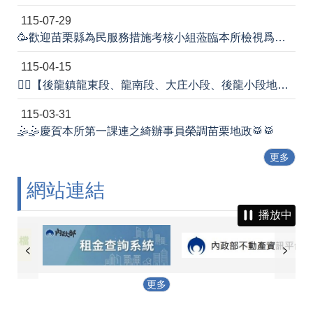
115-07-29
🥳歡迎苗栗縣為民服務措施考核小組蒞臨本所檢視爲民服務工作辦理情形！💕
115-04-15
🙆‍♂️【後龍鎮龍東段、龍南段、大庄小段、後龍小段地籍圖重測宣導會】圓滿成功👏👏
115-03-31
🤹‍🤹慶賀本所第一課連之綺辦事員榮調苗栗地政🥁🥁
更多
網站連結
播放中
更多