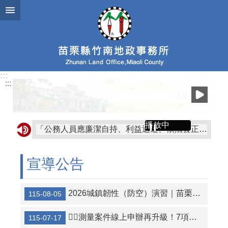
跳到主要內容區塊
:::
:::
播放中
「公務人員應廉潔自持、利益迴避、依法公正執行公務~考試院公務人員保障暨培訓委員會~」
☆☆本土M痘流行中~請避 免與不特定人士親密接觸，符合疫苗接種對象，請儘速完成兩劑疫苗接種，保護自己也保護他人。☆☆
宣導公告
☆交通安全月呼籲「車輛慢看停，行人安全行」☆以人為本，全民要停讓☆車輛慢看停 行人安全行☆讓愛凝聚，停讓延續☆停讓，讓世界更美好☆停讓是為了預防危險，保護自己，讓彼此都能安全抵達目的地☆
💁‍♀️「租金補貼為承租人的權利，申請租金補貼無須出租人同意，出租人亦不得限制或阻止」🙋‍♂️
2026城鎮韌性（防空）演習｜苗栗縣行動網路降速演練
115-08-05
📣防治登革熱請鄉親確實遵循「巡、倒、清、刷」 4 大要領，主動隨時巡檢清理住 家內外角落之積水容器，避免孳生病媒蚊，降低個人、家庭及社區感染傳播風 險。👈
💁‍♀️測量案件線上申辦再升級！7項測量業務開放網路申請👏
115-07-17
☆☆求職陷阱多留意，就業隱私不外溢！提醒求職者掌握3要7不原則：要存疑、要陪同、要確定；不簽約、不繳錢、不購買、不辦卡、不飲用、不非法工作、證件不離身。求職面試時亦應注意生理資訊、心理資訊及個人生活資訊等個人隱私之保護，並小心柬埔寨等海外求職詐騙案件，以保障自身權益。苗栗縣政府關心您～～