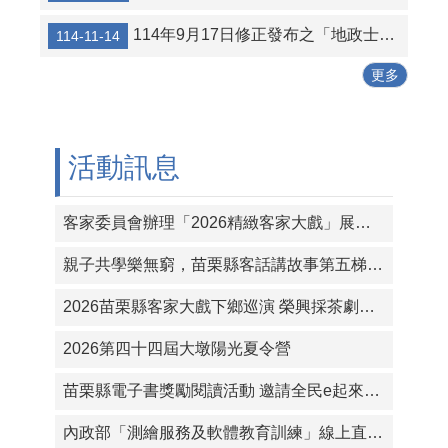
114年9月17日修正發布之「地政士證照費收費標準」，自114年11月1日施行
114-11-14
更多
活動訊息
客家委員會辦理「2026精緻客家大戲」展演活動
親子共學樂無窮，苗栗縣客話講故事第五梯次精彩展開！
2026苗栗縣客家大戲下鄉巡演 榮興採茶劇團《仙凡緣》 延期至10月3日造橋國中演出
2026第四十四屆大墩陽光夏令營
苗栗縣電子書獎勵閱讀活動 邀請全民e起來享讀
內政部「測繪服務及軟體教育訓練」線上直播網址資訊